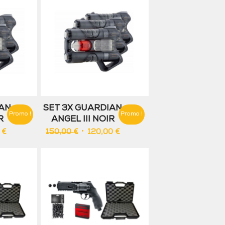
IAN
SET 3X GUARDIAN
Promo !
Promo !
R
ANGEL III NOIR
Le
Le
Le
0
€
150,00
€
120,00
€
prix
prix
prix
actuel
initial
actuel
est :
était :
est :
.
90,00 €.
150,00 €.
120,00 €.