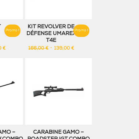
T
KIT REVOLVER DE
Promo !
Promo !
DÉFENSE UMAREX
T4E
Le
Le
Le
0
€
166,00
€
139,00
€
prix
prix
prix
actuel
initial
actuel
est :
était :
est :
.
139,00 €.
166,00 €.
139,00 €.
AMO –
CARABINE GAMO –