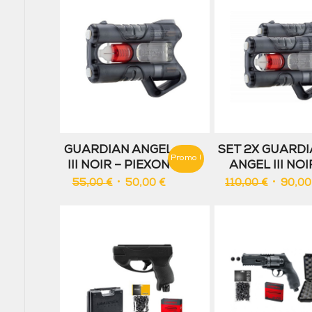
GUARDIAN ANGEL
SET 2X GUARD
Promo !
III NOIR – PIEXON
ANGEL III NOI
Le
Le
Le
55,00
€
50,00
€
110,00
€
90,0
prix
prix
prix
initial
actuel
initial
était :
est :
était :
55,00 €.
50,00 €.
110,00 €