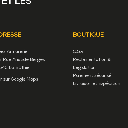
 ET LES
DRESSE
BOUTIQUE
pes Armurerie
C.G.V
3 Rue Aristide Bergès
Règlementation &
540 La Bâthie
Législation
Paiement sécurisé
ir sur Google Maps
Livraison et Expédition