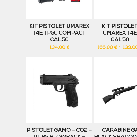
KIT PISTOLET UMAREX
KIT PISTOLE
T4E TP50 COMPACT
UMAREX T4E
CAL.50
CAL.50
Le
134,00
€
166,00
€
139,0
prix
initial
était :
166,00 €
PISTOLET GAMO – CO2 –
CARABINE G