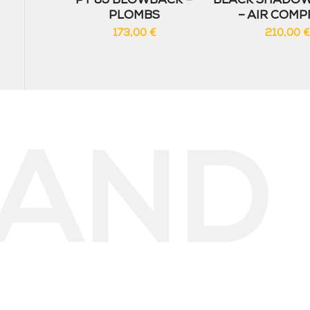
PT 85 BLOWBACK –
BLACK SHADO
PLOMBS
– AIR COMP
173,00
€
210,00
€
ND D