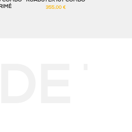
W COMBO
ROADSTER IGT COMBO
RIMÉ
355,00
€
E TIR